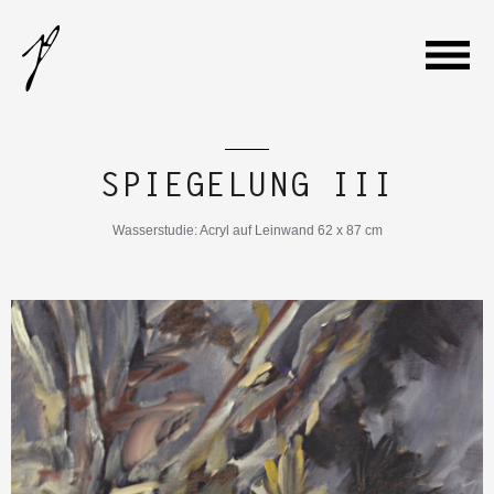
WILLKOMMEN
SPIEGELUNG III
GALERIE
Wasserstudie: Acryl auf Leinwand 62 x 87 cm
VITA
AUSSTELLUNGEN
KONTAKT