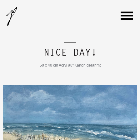
WILLKOMMEN
NICE DAY!
GALERIE
50 x 40 cm Acryl auf Karton gerahmt
VITA
AUSSTELLUNGEN
KONTAKT