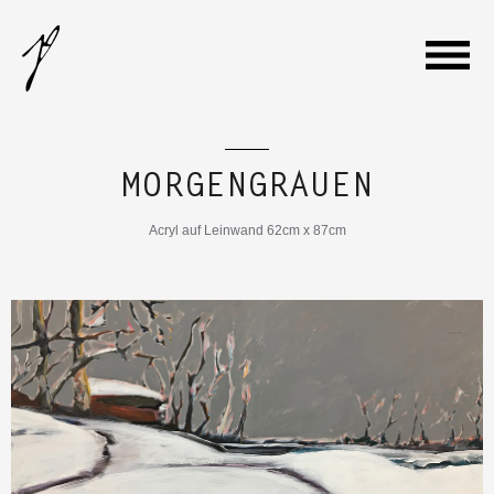
WILLKOMMEN
MORGENGRAUEN
GALERIE
Acryl auf Leinwand 62cm x 87cm
VITA
AUSSTELLUNGEN
KONTAKT