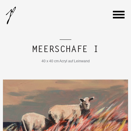
WILLKOMMEN
MEERSCHAFE I
GALERIE
40 x 40 cm Acryl auf Leinwand
VITA
AUSSTELLUNGEN
KONTAKT