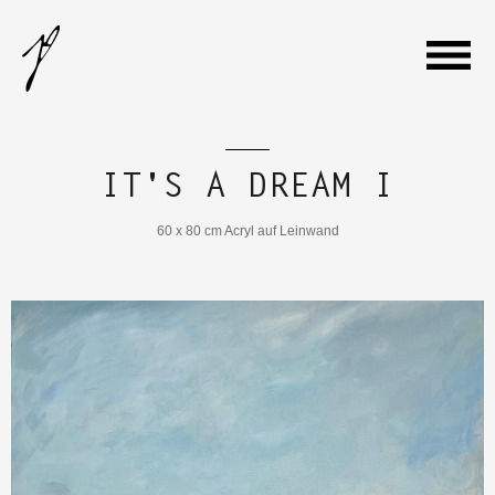
WILLKOMMEN
IT'S A DREAM I
GALERIE
60 x 80 cm Acryl auf Leinwand
VITA
AUSSTELLUNGEN
KONTAKT