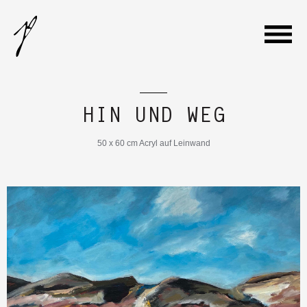
WILLKOMMEN
HIN UND WEG
GALERIE
50 x 60 cm Acryl auf Leinwand
VITA
AUSSTELLUNGEN
KONTAKT