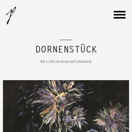
WILLKOMMEN
DORNENSTÜCK
GALERIE
80 x 100 cm Acryl auf Leinwand
VITA
AUSSTELLUNGEN
KONTAKT